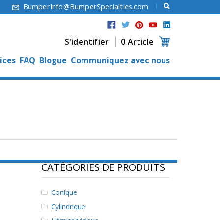
6
BumperInfo@BumperSpecialties.com
S'identifier
0 Article
ices
FAQ
Blogue
Communiquez avec nous
CATÉGORIES DE PRODUITS
Conique
Cylindrique