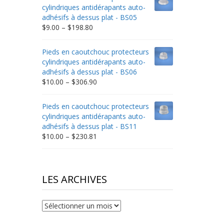
through
cylindriques antidérapants auto-
$332.65
adhésifs à dessus plat - BS05
Price
$
9.00
–
$
198.80
range:
$9.00
Pieds en caoutchouc protecteurs
through
cylindriques antidérapants auto-
$198.80
adhésifs à dessus plat - BS06
Price
$
10.00
–
$
306.90
range:
$10.00
Pieds en caoutchouc protecteurs
through
cylindriques antidérapants auto-
$306.90
adhésifs à dessus plat - BS11
Price
$
10.00
–
$
230.81
range:
$10.00
through
$230.81
LES ARCHIVES
Les
archives