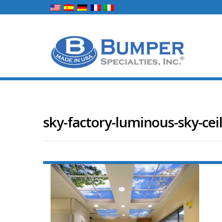
sky-factory-luminous-sky-cei