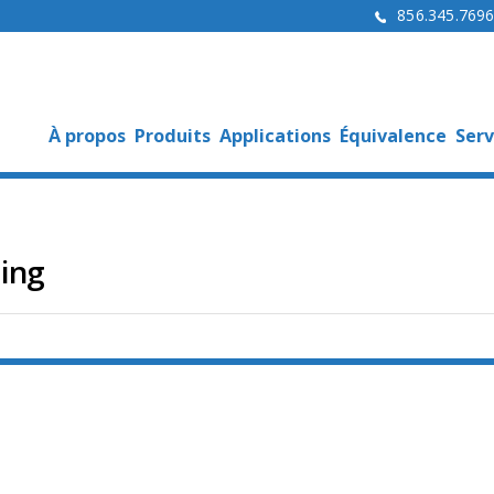
856.345.769
À propos
Produits
Applications
Équivalence
Serv
ling