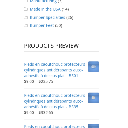
Manufacturing
(7)
Made in the USA
(14)
Bumper Specialties
(26)
Bumper Feet
(50)
PRODUCTS PREVIEW
Pieds en caoutchouc protecteurs
cylindriques antidérapants auto-
adhésifs à dessus plat - BS01
Price
$
9.00
–
$
235.75
range:
$9.00
Pieds en caoutchouc protecteurs
through
cylindriques antidérapants auto-
$235.75
adhésifs à dessus plat - BS35
Price
$
9.00
–
$
332.65
range:
$9.00
Pieds en caoutchouc protecteurs