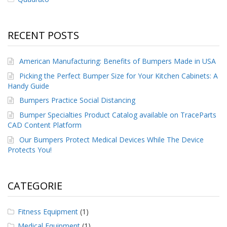
F
A
RECENT POSTS
Q
B
American Manufacturing: Benefits of Bumpers Made in USA
l
o
Picking the Perfect Bumper Size for Your Kitchen Cabinets: A
g
Handy Guide
Bumpers Practice Social Distancing
C
o
Bumper Specialties Product Catalog available on TraceParts
n
CAD Content Platform
t
Our Bumpers Protect Medical Devices While The Device
a
t
Protects You!
t
a
c
CATEGORIE
i
Fitness Equipment
(1)
Medical Equipment
(1)