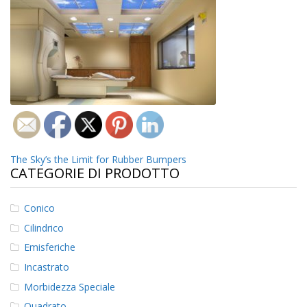
z
i
o
n
i
E
q
u
i
v
a
l
Navigazione
The Sky’s the Limit for Rubber Bumpers
e
CATEGORIE DI PRODOTTO
articoli
n
z
e
Conico
Cilindrico
S
e
Emisferiche
r
Incastrato
v
i
Morbidezza Speciale
z
i
Quadrato