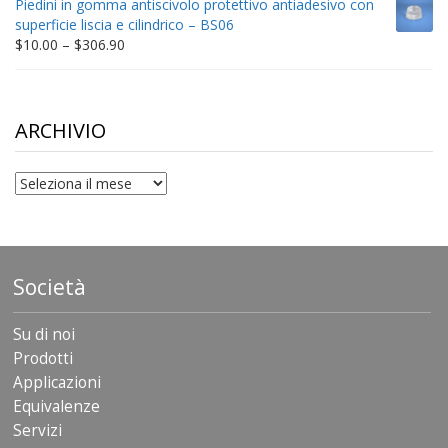
Piedini in gomma antiscivolo protettivo antiadesivo con
through
superficie liscia e cilindrico – BS06
$198.80
Price
$
10.00
–
$
306.90
range:
$10.00
through
$306.90
ARCHIVIO
archivio
Società
Su di noi
Prodotti
Applicazioni
Equivalenze
Servizi