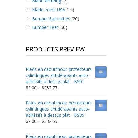
Manufacturing
(7)
Made in the USA
(14)
Bumper Specialties
(26)
Bumper Feet
(50)
PRODUCTS PREVIEW
Pieds en caoutchouc protecteurs
cylindriques antidérapants auto-
adhésifs à dessus plat - BS01
Price
$
9.00
–
$
235.75
range:
$9.00
Pieds en caoutchouc protecteurs
through
cylindriques antidérapants auto-
$235.75
adhésifs à dessus plat - BS35
Price
$
9.00
–
$
332.65
range:
$9.00
Pieds en caoutchouc protecteurs