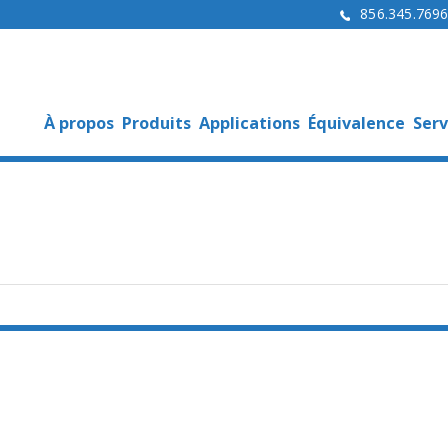
856.345.769
À propos
Produits
Applications
Équivalence
Serv