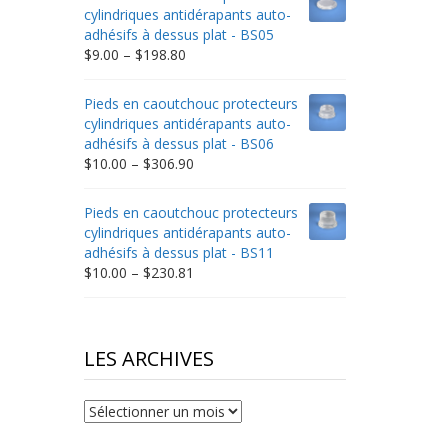
through
cylindriques antidérapants auto-
$332.65
adhésifs à dessus plat - BS05
Price
$
9.00
–
$
198.80
range:
$9.00
Pieds en caoutchouc protecteurs
through
cylindriques antidérapants auto-
$198.80
adhésifs à dessus plat - BS06
Price
$
10.00
–
$
306.90
range:
$10.00
Pieds en caoutchouc protecteurs
through
cylindriques antidérapants auto-
$306.90
adhésifs à dessus plat - BS11
Price
$
10.00
–
$
230.81
range:
$10.00
through
$230.81
LES ARCHIVES
Les
archives