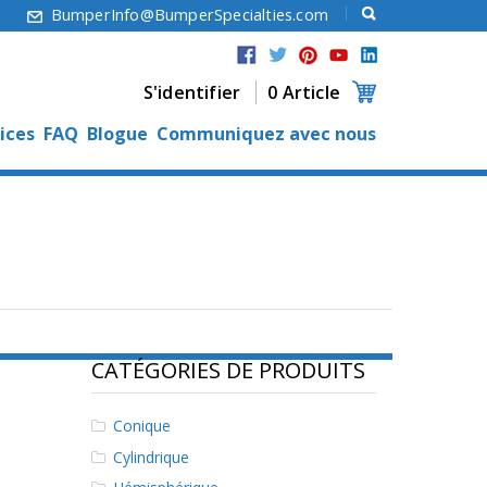
6
BumperInfo@BumperSpecialties.com
S'identifier
0 Article
ices
FAQ
Blogue
Communiquez avec nous
CATÉGORIES DE PRODUITS
Conique
Cylindrique