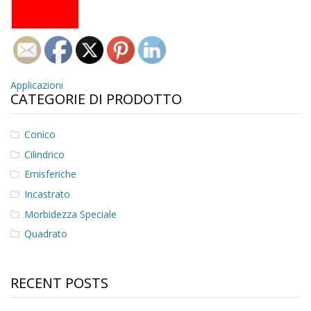
z
i
o
n
i
Navigazione
E
Applicazioni
q
CATEGORIE DI PRODOTTO
articoli
u
i
v
Conico
a
Cilindrico
l
e
Emisferiche
n
Incastrato
z
e
Morbidezza Speciale
Quadrato
S
e
r
v
RECENT POSTS
i
z
i