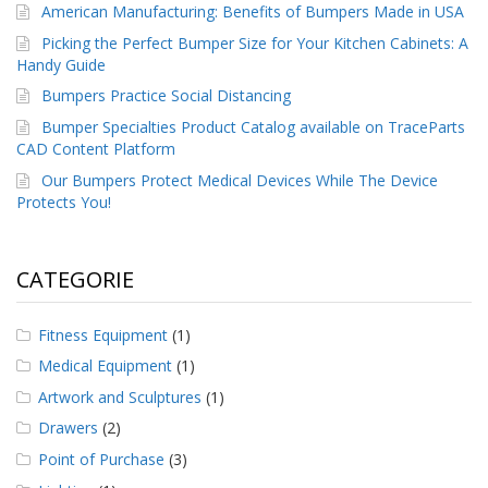
American Manufacturing: Benefits of Bumpers Made in USA
F
Picking the Perfect Bumper Size for Your Kitchen Cabinets: A
A
Handy Guide
Q
Bumpers Practice Social Distancing
B
Bumper Specialties Product Catalog available on TraceParts
l
CAD Content Platform
o
Our Bumpers Protect Medical Devices While The Device
g
Protects You!
C
o
n
CATEGORIE
t
a
t
Fitness Equipment
(1)
t
a
Medical Equipment
(1)
c
Artwork and Sculptures
(1)
i
Drawers
(2)
Point of Purchase
(3)