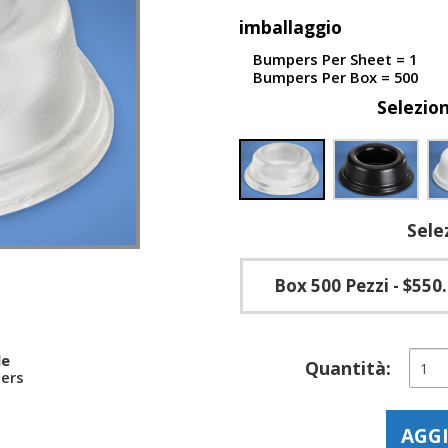
imballaggio
Bumpers Per Sheet = 1
Bumpers Per Box = 500
Selezio
Sele
Box 500 Pezzi
- $550
Tapp
le
Quantità:
ers
di
gom
auto
AGGI
ad