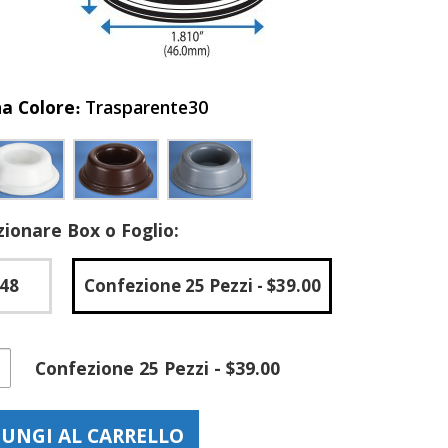
na Colore
Trasparente30
zionare Box o Foglio:
.48
Confezione 25 Pezzi
- $39.00
i
Confezione 25 Pezzi - $39.00
ma
adesiva
UNGI AL CARRELLO