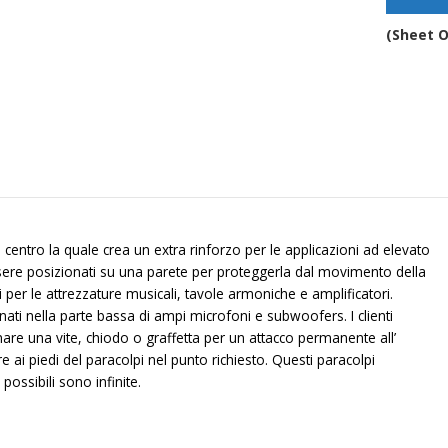
incas
–
(Sheet O
BS30
quant
 centro la quale crea un extra rinforzo per le applicazioni ad elevato
ere posizionati su una parete per proteggerla dal movimento della
i per le attrezzature musicali, tavole armoniche e amplificatori.
i nella parte bassa di ampi microfoni e subwoofers. I clienti
re una vite, chiodo o graffetta per un attacco permanente all’
 ai piedi del paracolpi nel punto richiesto. Questi paracolpi
ossibili sono infinite.