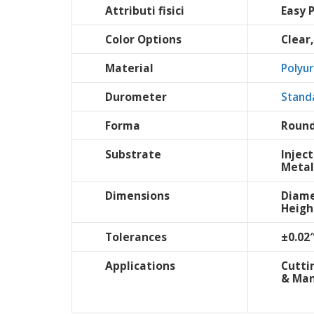
Attributi fisici
Easy 
Color Options
Clear
Material
Polyu
Durometer
Stand
Forma
Round
Substrate
Injec
Metal
Dimensions
Diame
Heigh
Tolerances
±0.02
Applications
Cutti
& Ma