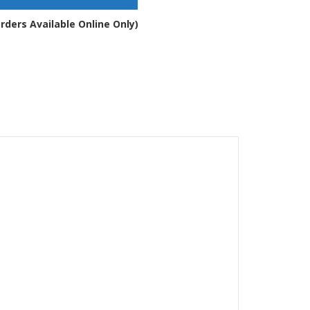
tro
rders Available Online Only)
ità