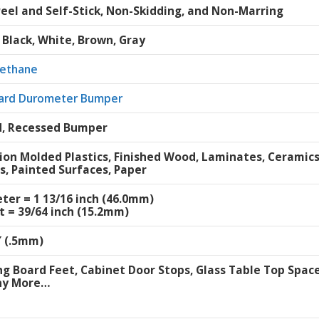
Peel and Self-Stick, Non-Skidding, and Non-Marring
, Black, White, Brown, Gray
rethane
ard Durometer Bumper
, Recessed Bumper
tion Molded Plastics, Finished Wood, Laminates, Ceramic
s, Painted Surfaces, Paper
ter = 1 13/16 inch (46.0mm)
t = 39/64 inch (15.2mm)
″ (.5mm)
ng Board Feet, Cabinet Door Stops, Glass Table Top Space
ny More…