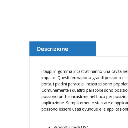
Descrizione
I tappi in gomma incastrati hanno una cavità nel
impatto. Questi fermaporta grandi possono ess
porta. I piedini paracolpi incastrati sono popolar
Comunemente i quattro paracolpi sono posizionat
possono anche incastrare nel buco per posiziona
applicazione. Semplicemente staccare e applicare
possono essere usati ovunque e le applicazioni p
Prodotto negli USA