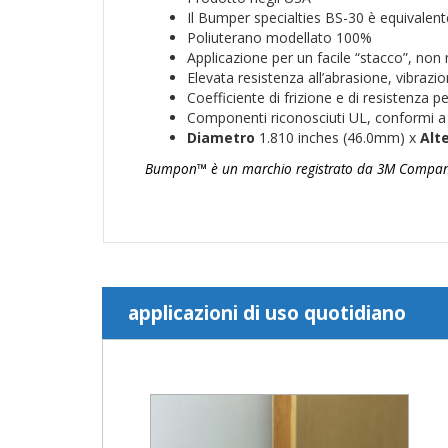
Il Bumper specialties BS-30 è equival
Poliuterano modellato 100%
Applicazione per un facile “stacco”, no
Elevata resistenza all’abrasione, vibrazi
Coefficiente di frizione e di resistenza p
Componenti riconosciuti UL, conformi 
Diametro
1.810 inches (46.0mm) x
Alt
Bumpon™ è un marchio registrato da 3M Company e
applicazioni di uso quotidiano