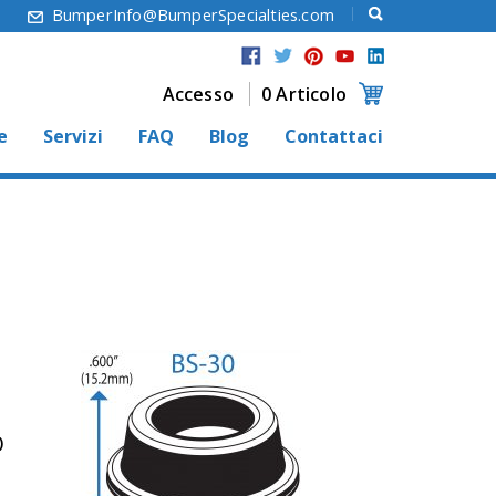
6
BumperInfo@BumperSpecialties.com
Accesso
0 Articolo
e
Servizi
FAQ
Blog
Contattaci
)