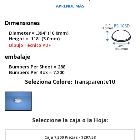
S
APRENDE MÁS
e
r
v
Dimensiones
i
Diameter = .394" (10.0mm)
c
Height = .118" (3.0mm)
i
o
Dibujo Técnico PDF
s
embalaje
P
Bumpers Per Sheet = 288
r
Bumpers Per Box = 7,200
e
g
Seleziona Colore
Transparente10
u
n
t
a
s
F
r
Seleccione la caja o la Hoja:
e
c
u
Caja 7,200 Piezas
- $297.58