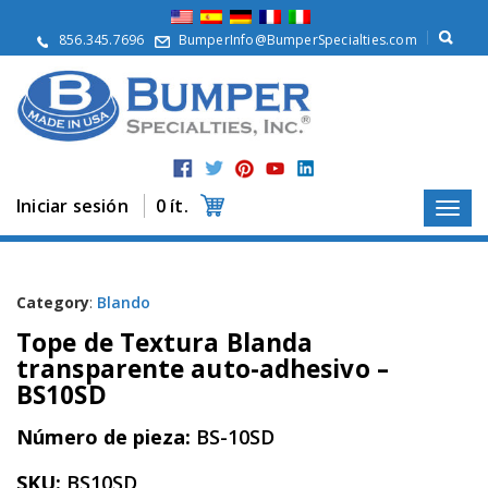
Q
u
856.345.7696
BumperInfo@BumperSpecialties.com
i
é
n
e
s
S
o
m
Iniciar sesión
0 ít.
o
s
P
r
Category
:
Blando
o
Tope de Textura Blanda
d
u
transparente auto-adhesivo –
c
BS10SD
t
o
Número de pieza:
BS-10SD
s
A
SKU:
BS10SD