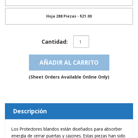
e
n
t
Hoja 288 Piezas
- $21.00
e
s
B
Tope
l
Cantidad:
de
o
Textura
g
Blanda
AÑADIR AL CARRITO
transparente
C
auto-
o
n
adhesivo
(Sheet Orders Available Online Only)
t
–
á
BS10SD
c
cantidad
t
e
n
Descripción
o
s
Los Protectores blandos están diseñados para absorber
energía de cerrar puertas y cajones. Estas piezas han sido