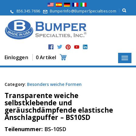
Ü
b
856.345.7696
BumperInfo@BumperSpecialties.com
e
r
u
n
s
P
r
Einloggen
0 Artikel
o
d
u
k
t
Category
:
Besonders weiche Formen
e
Transparente weiche
A
selbstklebende und
n
geräuschdämpfende elastische
w
Anschlagpuffer – BS10SD
e
n
d
Teilenummer:
BS-10SD
u