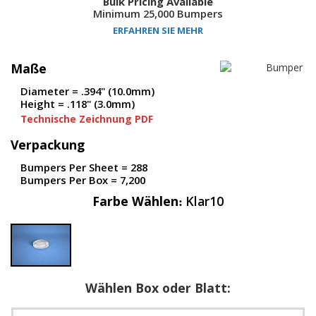
Bulk Pricing Available
D
Minimum 25,000 Bumpers
i
ERFAHREN SIE MEHR
e
n
s
Maße
t
l
Diameter = .394" (10.0mm)
e
Height = .118" (3.0mm)
i
Technische Zeichnung PDF
s
t
Verpackung
u
n
Bumpers Per Sheet = 288
g
Bumpers Per Box = 7,200
e
Farbe Wählen
Klar10
n
F
A
Q
B
Wählen Box oder Blatt:
l
o