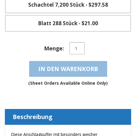
g
Schachtel 7,200 Stück
- $297.58
K
o
Blatt 288 Stück
- $21.00
n
t
a
k
Transparente
t
Menge:
weiche
selbstklebende
und
IN DEN WARENKORB
geräuschdämpfende
elastische
Anschlagpuffer
(Sheet Orders Available Online Only)
–
BS10SD
Menge
Beschreibung
Diese Anschlagpuffer mit besonders weicher