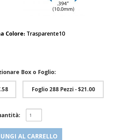
na Colore
Trasparente10
zionare Box o Foglio:
.58
Foglio 288 Pezzi
- $21.00
Paracolpi
antità:
in
gomma
per
UNGI AL CARRELLO
l'assormimento