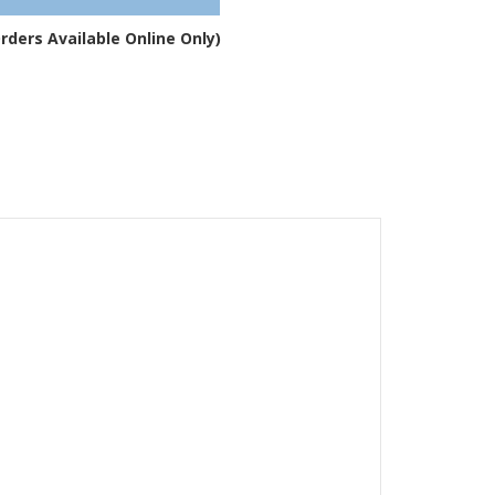
del
suono
rders Available Online Only)
autoadesivi
morbidi
chiari
–
BS10SD
quantità