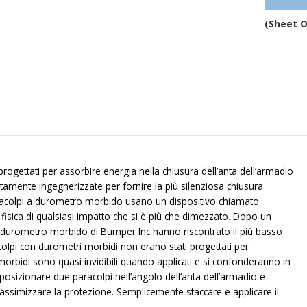
(Sheet O
ogettati per assorbire energia nella chiusura dell’anta dell’armadio
atamente ingegnerizzate per fornire la più silenziosa chiusura
paracolpi a durometro morbido usano un dispositivo chiamato
a fisica di qualsiasi impatto che si è più che dimezzato. Dopo un
con durometro morbido di Bumper Inc hanno riscontrato il più basso
racolpi con durometri morbidi non erano stati progettati per
i morbidi sono quasi invidibili quando applicati e si confonderanno in
osizionare due paracolpi nell’angolo dell’anta dell’armadio e
massimizzare la protezione. Semplicemente staccare e applicare il