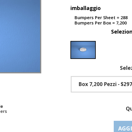
imballaggio
Bumpers Per Sheet = 288
Bumpers Per Box = 7,200
Selezio
Sele
Box 7,200 Pezzi
- $297
le
Qu
ers
AGGI