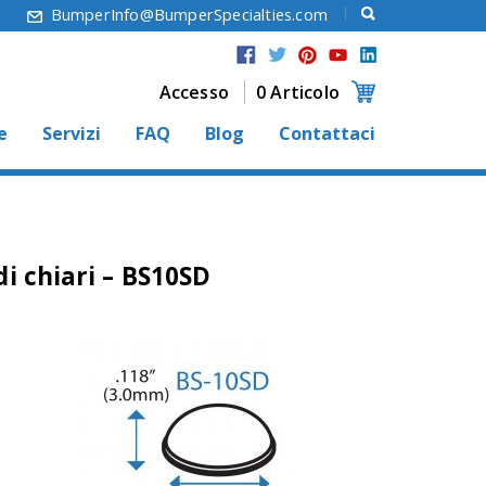
6
BumperInfo@BumperSpecialties.com
Accesso
0 Articolo
e
Servizi
FAQ
Blog
Contattaci
i chiari – BS10SD