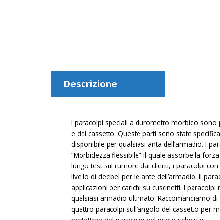
Descrizione
I paracolpi speciali a durometro morbido sono pr
e del cassetto. Queste parti sono state specific
disponibile per qualsiasi anta dell’armadio. I 
“Morbidezza flessibile” il quale assorbe la forz
lungo test sul rumore dai clienti, i paracolpi 
livello di decibel per le ante dell’armadio. Il pa
applicazioni per carichi su cuscinetti. I paracolp
qualsiasi armadio ultimato. Raccomandiamo di p
quattro paracolpi sull’angolo del cassetto per 
protettore del paracolpi nel punto richiesto.