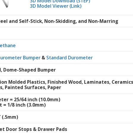
3D Model Download (STEP)
3D Model Viewer (Link)
Peel and Self-Stick, Non-Skidding, and Non-Marring
rethane
Durometer Bumper
&
Standard Durometer
, Dome-Shaped Bumper
tion Molded Plastics, Finished Wood, Laminates, Ceramic
s, Painted Surfaces, Paper
ter = 25/64 inch (10.0mm)
t = 1/8 inch (3.0mm)
″ (.5mm)
et Door Stops & Drawer Pads