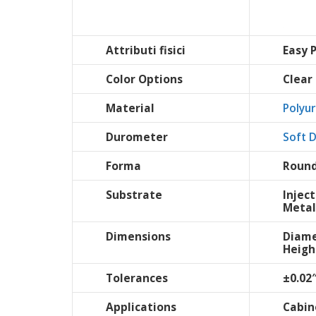
Attributi fisici
Easy 
Color Options
Clear
Material
Polyu
Durometer
Soft 
Forma
Round
Substrate
Injec
Metal
Dimensions
Diame
Heigh
Tolerances
±0.02
Applications
Cabin