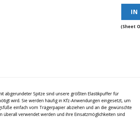
Absta
IN
-
BS57
Meng
(Sheet O
t abgerundeter Spitze sind unsere größten Elastikpuffer für
ötigt wird. Sie werden häufig in Kfz-Anwendungen eingesetzt, um
gsfüße einfach vom Trägerpapier abziehen und an die gewünschte
en überall verwendet werden und ihre Einsatzmöglichkeiten sind