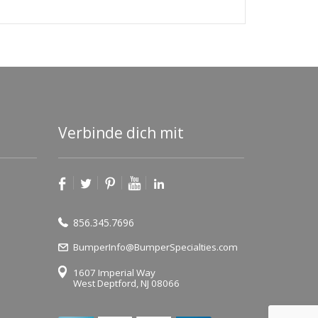
Verbinde dich mit
856.345.7696
BumperInfo@BumperSpecialties.com
1607 Imperial Way
West Deptford, NJ 08066