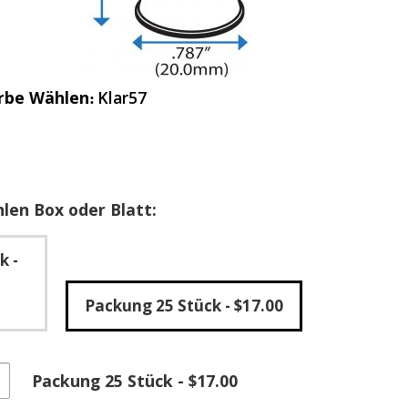
rbe Wählen
Klar57
len Box oder Blatt:
ck
-
Packung 25 Stück
- $17.00
che
Packung 25 Stück - $17.00
tklebende
ische