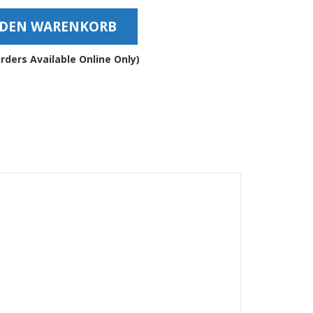
ndshalter
 DEN WARENKORB
e
rders Available Online Only)