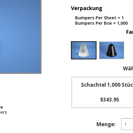
Verpackung
Bumpers Per Sheet = 1
Bumpers Per Box = 1,000
Fa
Wäh
Schachtel 1,000 Stü
$343.95
le
ers
Konis
Menge:
selbs
elast