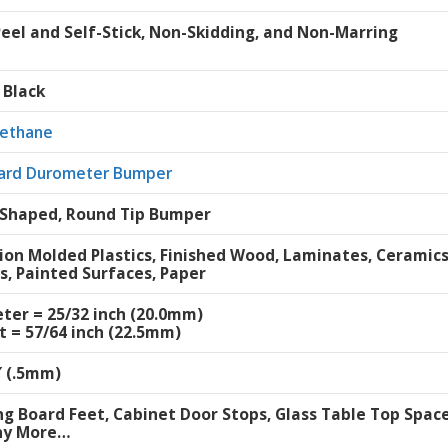
Peel and Self-Stick, Non-Skidding, and Non-Marring
 Black
rethane
ard Durometer Bumper
Shaped, Round Tip Bumper
tion Molded Plastics, Finished Wood, Laminates, Ceramic
s, Painted Surfaces, Paper
ter = 25/32 inch (20.0mm)
t = 57/64 inch (22.5mm)
″ (.5mm)
ng Board Feet, Cabinet Door Stops, Glass Table Top Space
ny More…