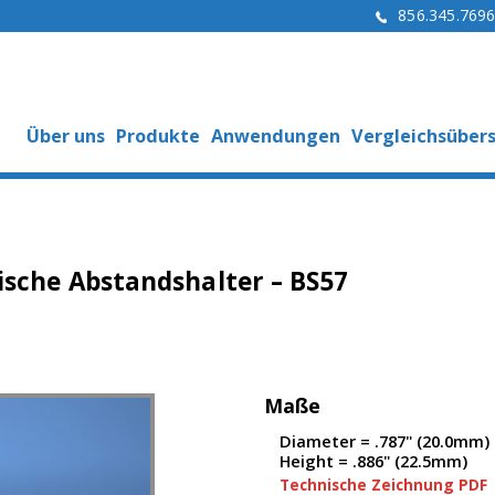
856.345.769
Über uns
Produkte
Anwendungen
Vergleichsübers
ische Abstandshalter – BS57
Maße
Diameter = .787" (20.0mm)
Height = .886" (22.5mm)
Technische Zeichnung PDF