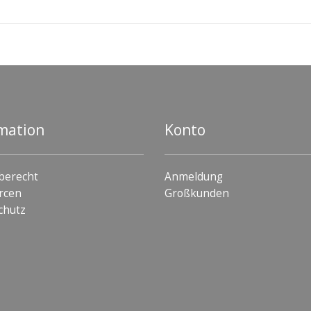
mation
Konto
berecht
Anmeldung
rcen
Großkunden
chutz