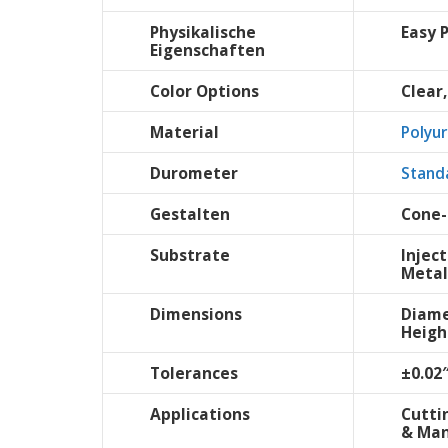
Physikalische
Easy 
Eigenschaften
Color Options
Clear,
Material
Polyu
Durometer
Stand
Gestalten
Cone-
Substrate
Injec
Metal
Dimensions
Diame
Heigh
Tolerances
±0.02
Applications
Cutti
& Ma