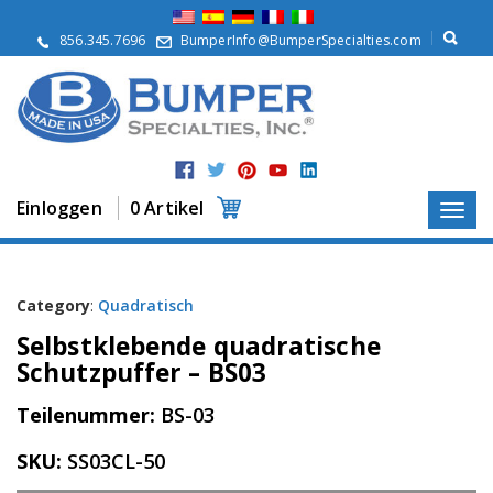
Ü
b
856.345.7696
BumperInfo@BumperSpecialties.com
e
r
u
n
s
P
r
Einloggen
0 Artikel
o
d
u
k
t
Category
:
Quadratisch
e
Selbstklebende quadratische
A
Schutzpuffer – BS03
n
w
Teilenummer:
BS-03
e
n
SKU:
SS03CL-50
d
u