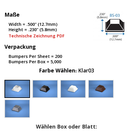
D
i
Maße
e
n
Width = .500" (12.7mm)
s
Height = .230" (5.8mm)
t
Technische Zeichnung PDF
l
e
Verpackung
i
s
Bumpers Per Sheet = 200
t
Bumpers Per Box = 5,000
u
n
Farbe Wählen
Klar03
g
e
n
F
A
Q
B
l
Wählen Box oder Blatt:
o