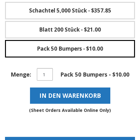
g
Schachtel 5,000 Stück
- $357.85
K
o
n
Blatt 200 Stück
- $21.00
t
a
k
t
Pack 50 Bumpers
- $10.00
Selbstklebende
Menge:
Pack 50 Bumpers - $10.00
quadratische
Schutzpuffer
–
IN DEN WARENKORB
BS03
Menge
(Sheet Orders Available Online Only)