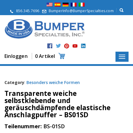
Ü
b
856.345.7696
BumperInfo@BumperSpecialties.com
e
r
u
n
s
P
r
Einloggen
0 Artikel
o
d
u
k
t
Category
:
Besonders weiche Formen
e
Transparente weiche
A
selbstklebende und
n
geräuschdämpfende elastische
w
Anschlagpuffer – BS01SD
e
n
d
Teilenummer:
BS-01SD
u