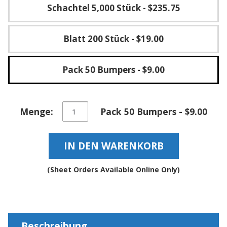
g
Schachtel 5,000 Stück
- $235.75
K
o
Blatt 200 Stück
- $19.00
n
t
a
k
Pack 50 Bumpers
- $9.00
t
Transparente
Menge:
Pack 50 Bumpers - $9.00
weiche
selbstklebende
und
IN DEN WARENKORB
geräuschdämpfende
elastische
Anschlagpuffer
(Sheet Orders Available Online Only)
–
BS01SD
Menge
Beschreibung