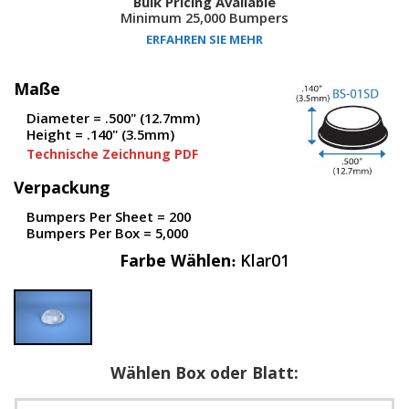
Bulk Pricing Available
D
Minimum 25,000 Bumpers
i
ERFAHREN SIE MEHR
e
n
s
Maße
t
l
Diameter = .500" (12.7mm)
e
Height = .140" (3.5mm)
i
Technische Zeichnung PDF
s
t
Verpackung
u
n
Bumpers Per Sheet = 200
g
Bumpers Per Box = 5,000
e
Farbe Wählen
Klar01
n
F
A
Q
B
Wählen Box oder Blatt:
l
o