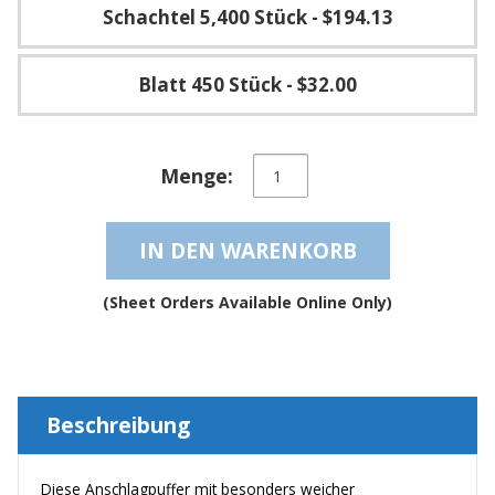
g
Schachtel 5,400 Stück
- $194.13
K
o
Blatt 450 Stück
- $32.00
n
t
a
k
Transparente
t
Menge:
weiche
selbstklebende
und
IN DEN WARENKORB
geräuschdämpfende
elastische
Anschlagpuffer
(Sheet Orders Available Online Only)
–
BS07SD
Menge
Beschreibung
Diese Anschlagpuffer mit besonders weicher