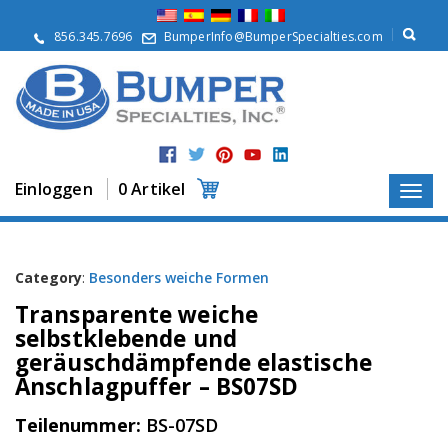
Ü
b
856.345.7696
BumperInfo@BumperSpecialties.com
e
r
u
n
s
P
r
Einloggen
0 Artikel
o
d
u
k
t
Category
:
Besonders weiche Formen
e
Transparente weiche
A
selbstklebende und
n
geräuschdämpfende elastische
w
Anschlagpuffer – BS07SD
e
n
d
Teilenummer:
BS-07SD
u