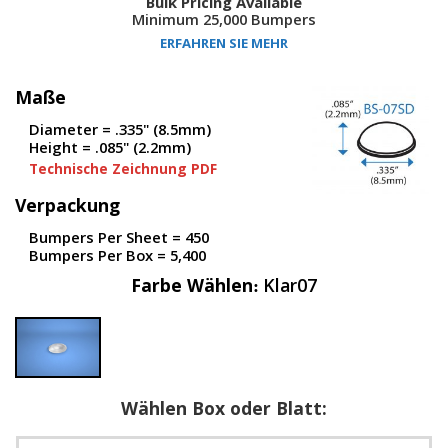
Bulk Pricing Available
D
Minimum 25,000 Bumpers
i
ERFAHREN SIE MEHR
e
n
s
Maße
t
l
Diameter = .335" (8.5mm)
e
Height = .085" (2.2mm)
i
Technische Zeichnung PDF
s
t
Verpackung
u
n
Bumpers Per Sheet = 450
g
Bumpers Per Box = 5,400
e
Farbe Wählen
Klar07
n
F
A
Q
B
Wählen Box oder Blatt:
l
o