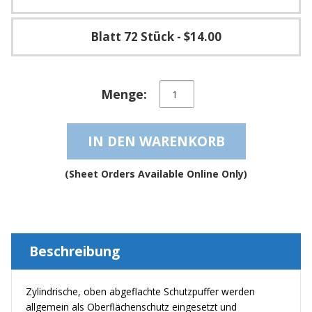
g
K
Blatt 72 Stück
- $14.00
o
n
t
a
Zylindrische
Menge:
k
oben
t
abgeflachte
und
IN DEN WARENKORB
selbstklebende
rutschfeste
Dämpfungsfüße
(Sheet Orders Available Online Only)
–
BS24
Menge
Beschreibung
Zylindrische, oben abgeflachte Schutzpuffer werden
allgemein als Oberflächenschutz eingesetzt und