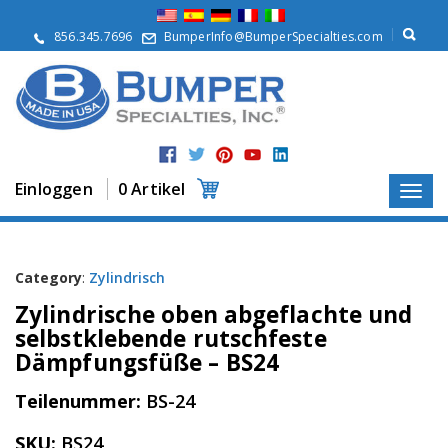
Ü
b
856.345.7696
BumperInfo@BumperSpecialties.com
e
r
u
n
s
P
r
Einloggen
0 Artikel
o
d
u
k
t
Category
:
Zylindrisch
e
Zylindrische oben abgeflachte und
A
selbstklebende rutschfeste
n
Dämpfungsfüße – BS24
w
e
Teilenummer:
BS-24
n
d
u
SKU:
BS24