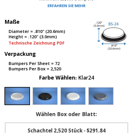
D
ERFAHREN SIE MEHR
i
e
n
Maße
s
Diameter = .810" (20.6mm)
t
Height = .120" (3.0mm)
l
e
Technische Zeichnung PDF
i
s
Verpackung
t
Bumpers Per Sheet = 72
u
Bumpers Per Box = 2,520
n
g
Farbe Wählen
Klar24
e
n
F
A
Q
Wählen Box oder Blatt:
B
l
o
Schachtel 2,520 Stück
- $291.84