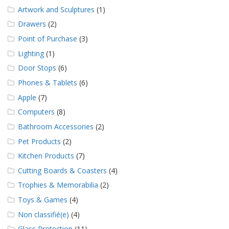
a
Artwork and Sculptures
(1)
v
e
Drawers
(2)
c
Point of Purchase
(3)
n
o
Lighting
(1)
u
Door Stops
(6)
s
Phones & Tablets
(6)
Apple
(7)
Computers
(8)
Bathroom Accessories
(2)
Pet Products
(2)
Kitchen Products
(7)
Cutting Boards & Coasters
(4)
Trophies & Memorabilia
(2)
Toys & Games
(4)
Non classifié(e)
(4)
Glass Protection
(11)