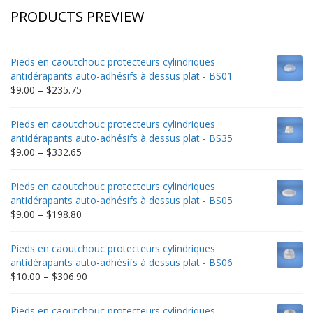
PRODUCTS PREVIEW
Pieds en caoutchouc protecteurs cylindriques
antidérapants auto-adhésifs à dessus plat - BS01
Price
$
9.00
–
$
235.75
range:
$9.00
Pieds en caoutchouc protecteurs cylindriques
through
antidérapants auto-adhésifs à dessus plat - BS35
$235.75
Price
$
9.00
–
$
332.65
range:
$9.00
Pieds en caoutchouc protecteurs cylindriques
through
antidérapants auto-adhésifs à dessus plat - BS05
$332.65
Price
$
9.00
–
$
198.80
range:
$9.00
Pieds en caoutchouc protecteurs cylindriques
through
antidérapants auto-adhésifs à dessus plat - BS06
$198.80
Price
$
10.00
–
$
306.90
range:
$10.00
Pieds en caoutchouc protecteurs cylindriques