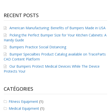
s
F
RECENT POSTS
A
Q
American Manufacturing: Benefits of Bumpers Made in USA
B
Picking the Perfect Bumper Size for Your Kitchen Cabinets: A
l
Handy Guide
o
g
Bumpers Practice Social Distancing
u
Bumper Specialties Product Catalog available on TraceParts
e
CAD Content Platform
C
Our Bumpers Protect Medical Devices While The Device
o
Protects You!
m
m
u
n
CATÉGORIES
i
q
u
Fitness Equipment
(1)
e
Medical Equipment
(1)
z