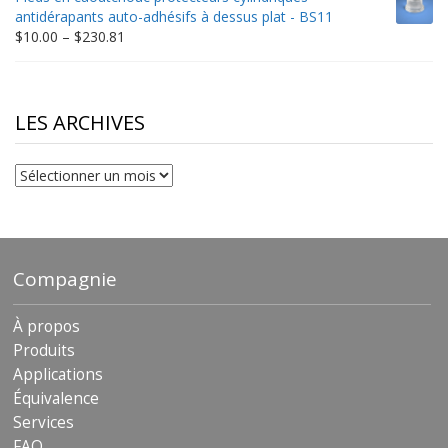
through
antidérapants auto-adhésifs à dessus plat - BS11
$306.90
Price
$
10.00
–
$
230.81
range:
$10.00
through
$230.81
LES ARCHIVES
Les
archives
Compagnie
À propos
Produits
Applications
Équivalence
Services
FAQ