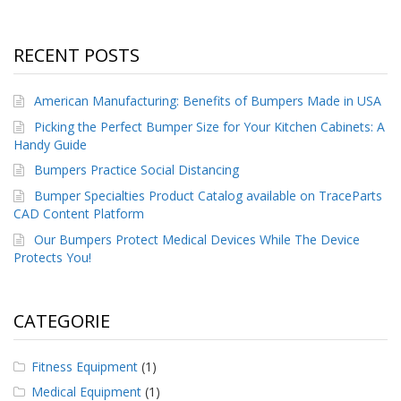
F
A
RECENT POSTS
Q
B
American Manufacturing: Benefits of Bumpers Made in USA
l
Picking the Perfect Bumper Size for Your Kitchen Cabinets: A
o
Handy Guide
g
Bumpers Practice Social Distancing
C
Bumper Specialties Product Catalog available on TraceParts
o
CAD Content Platform
n
t
Our Bumpers Protect Medical Devices While The Device
a
Protects You!
t
t
a
c
CATEGORIE
i
Fitness Equipment
(1)
Medical Equipment
(1)