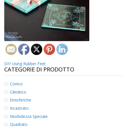
z
i
o
n
i
E
q
u
i
v
a
Navigazione
DIY Using Rubber Feet
l
CATEGORIE DI PRODOTTO
e
articoli
n
z
Conico
e
Cilindrico
S
Emisferiche
e
r
Incastrato
v
i
Morbidezza Speciale
z
Quadrato
i