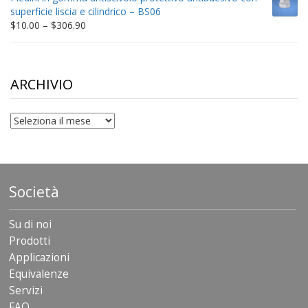
through
superficie liscia e cilindrico – BS06
$198.80
Price
$
10.00
–
$
306.90
range:
$10.00
through
$306.90
ARCHIVIO
archivio
Società
Su di noi
Prodotti
Applicazioni
Equivalenze
Servizi
FAQ