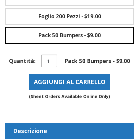
Foglio 200 Pezzi
- $19.00
Pack 50 Bumpers
- $9.00
Paracolpi
Quantità:
Pack 50 Bumpers - $9.00
in
gomma
per
AGGIUNGI AL CARRELLO
l'assormimento
del
suono
(Sheet Orders Available Online Only)
autoadesivi
morbidi
chiari
–
BS01SD
Descrizione
quantità