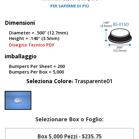
PER SAPERNE DI PIÙ
F
A
Dimensioni
Q
Diameter = .500" (12.7mm)
B
Height = .140" (3.5mm)
l
Disegno Tecnico PDF
o
g
imballaggio
C
Bumpers Per Sheet = 200
o
Bumpers Per Box = 5,000
n
t
Seleziona Colore
Trasparente01
a
t
t
a
c
i
Selezionare Box o Foglio:
Box 5,000 Pezzi
- $235.75