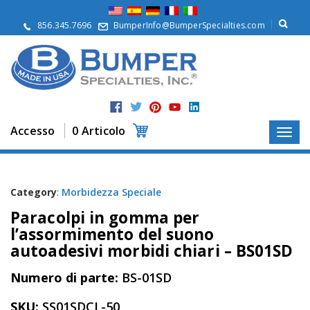
S
u
856.345.7696
BumperInfo@BumperSpecialties.com
d
i
n
o
i
P
r
Accesso
0 Articolo
o
d
o
t
t
Category
:
Morbidezza Speciale
i
Paracolpi in gomma per
A
l’assormimento del suono
p
autoadesivi morbidi chiari – BS01SD
p
l
Numero di parte:
BS-01SD
i
c
a
SKU:
SS01SDCL-50