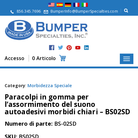
S
u
856.345.7696
BumperInfo@BumperSpecialties.com
d
i
n
o
i
P
r
Accesso
0 Articolo
o
d
o
t
t
Category
:
Morbidezza Speciale
i
Paracolpi in gomma per
A
l’assormimento del suono
p
autoadesivi morbidi chiari – BS02SD
p
l
Numero di parte:
BS-02SD
i
c
a
SKU:
BS02SD