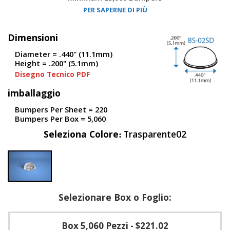
PER SAPERNE DI PIÙ
F
A
Dimensioni
Q
Diameter = .440" (11.1mm)
B
Height = .200" (5.1mm)
l
Disegno Tecnico PDF
o
g
imballaggio
C
Bumpers Per Sheet = 220
o
Bumpers Per Box = 5,060
n
t
Seleziona Colore
Trasparente02
a
t
t
a
c
i
Selezionare Box o Foglio:
Box 5,060 Pezzi
- $221.02