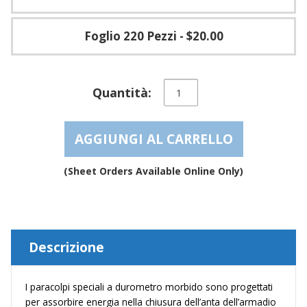
Foglio 220 Pezzi
- $20.00
Paracolpi
Quantità:
in
gomma
per
AGGIUNGI AL CARRELLO
l'assormimento
del
suono
(Sheet Orders Available Online Only)
autoadesivi
morbidi
chiari
–
BS02SD
Descrizione
quantità
I paracolpi speciali a durometro morbido sono progettati
per assorbire energia nella chiusura dell’anta dell’armadio