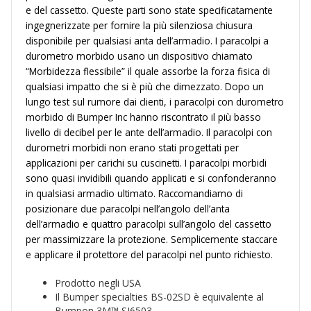
e del cassetto. Queste parti sono state specificatamente
ingegnerizzate per fornire la più silenziosa chiusura
disponibile per qualsiasi anta dell’armadio. I paracolpi a
durometro morbido usano un dispositivo chiamato
“Morbidezza flessibile” il quale assorbe la forza fisica di
qualsiasi impatto che si è più che dimezzato. Dopo un
lungo test sul rumore dai clienti, i paracolpi con durometro
morbido di Bumper Inc hanno riscontrato il più basso
livello di decibel per le ante dell’armadio. Il paracolpi con
durometri morbidi non erano stati progettati per
applicazioni per carichi su cuscinetti. I paracolpi morbidi
sono quasi invidibili quando applicati e si confonderanno
in qualsiasi armadio ultimato. Raccomandiamo di
posizionare due paracolpi nell’angolo dell’anta
dell’armadio e quattro paracolpi sull’angolo del cassetto
per massimizzare la protezione. Semplicemente staccare
e applicare il protettore del paracolpi nel punto richiesto.
Prodotto negli USA
Il Bumper specialties BS-02SD è equivalente al
Bumpon 3M™ SJ6503