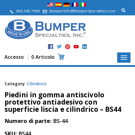
S
u
856.345.7696
BumperInfo@BumperSpecialties.com
d
i
n
o
i
P
r
Accesso
0 Articolo
o
d
o
t
t
Category
:
Cilindrico
i
Piedini in gomma antiscivolo
A
protettivo antiadesivo con
p
superficie liscia e cilindrico – BS44
p
l
Numero di parte:
BS-44
i
c
a
SKU:
BS44