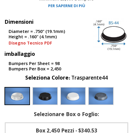
PER SAPERNE DI PIÙ
F
A
Dimensioni
Q
Diameter = .750" (19.1mm)
B
Height = .160" (4.1mm)
l
Disegno Tecnico PDF
o
g
imballaggio
C
Bumpers Per Sheet = 98
o
Bumpers Per Box = 2,450
n
t
Seleziona Colore
Trasparente44
a
t
t
a
c
i
Selezionare Box o Foglio:
Box 2,450 Pezzi
- $340.53