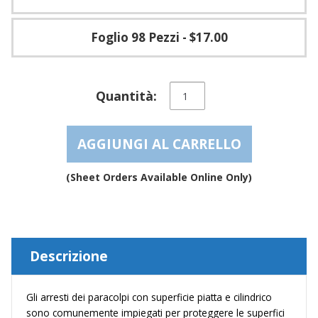
Foglio 98 Pezzi
- $17.00
Piedini
Quantità:
in
gomma
antiscivolo
AGGIUNGI AL CARRELLO
protettivo
antiadesivo
con
(Sheet Orders Available Online Only)
superficie
liscia
e
cilindrico
–
Descrizione
BS44
quantità
Gli arresti dei paracolpi con superficie piatta e cilindrico
sono comunemente impiegati per proteggere le superfici