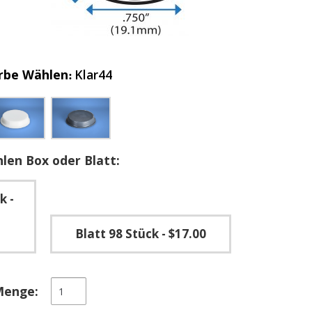
rbe Wählen
Klar44
len Box oder Blatt:
ck
-
Blatt 98 Stück
- $17.00
Zylindrische
Menge:
oben
abgeflachte