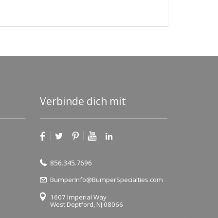
Verbinde dich mit
856.345.7696
BumperInfo@BumperSpecialties.com
1607 Imperial Way
West Deptford, NJ 08066