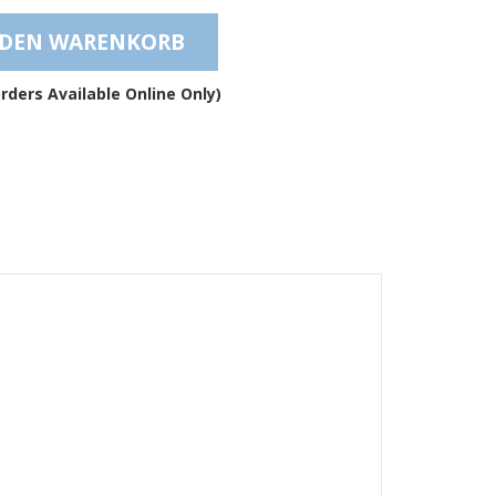
und
 DEN WARENKORB
selbstklebende
rutschfeste
Dämpfungsfüße
rders Available Online Only)
–
BS44
Menge