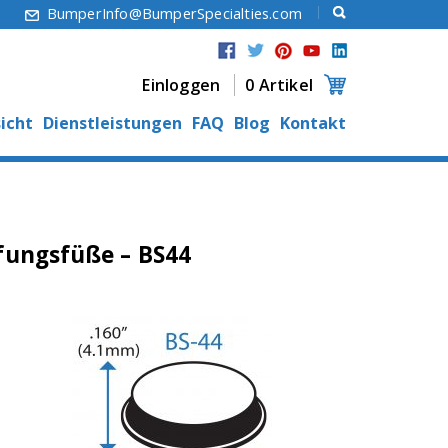
6
BumperInfo@BumperSpecialties.com
Einloggen
0 Artikel
icht
Dienstleistungen
FAQ
Blog
Kontakt
fungsfüße – BS44