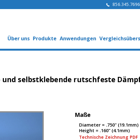
856.345.769
Über uns
Produkte
Anwendungen
Vergleichsübers
e und selbstklebende rutschfeste Dämp
Maße
Diameter = .750" (19.1mm)
Height = .160" (4.1mm)
Technische Zeichnung PDF