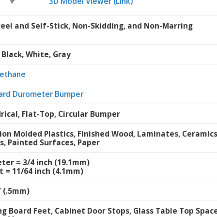
3D Model Viewer (Link)
Peel and Self-Stick, Non-Skidding, and Non-Marring
 Black, White, Gray
rethane
ard Durometer Bumper
rical, Flat-Top, Circular Bumper
tion Molded Plastics, Finished Wood, Laminates, Ceramic
s, Painted Surfaces, Paper
ter = 3/4 inch (19.1mm)
t = 11/64 inch (4.1mm)
″ (.5mm)
ng Board Feet, Cabinet Door Stops, Glass Table Top Space