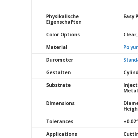
Physikalische
Easy 
Eigenschaften
Color Options
Clear,
Material
Polyu
Durometer
Stand
Gestalten
Cylind
Substrate
Injec
Metal
Dimensions
Diame
Heigh
Tolerances
±0.02
Applications
Cutti