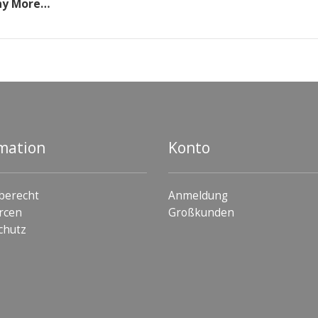
ny More…
mation
Konto
berecht
Anmeldung
rcen
Großkunden
chutz