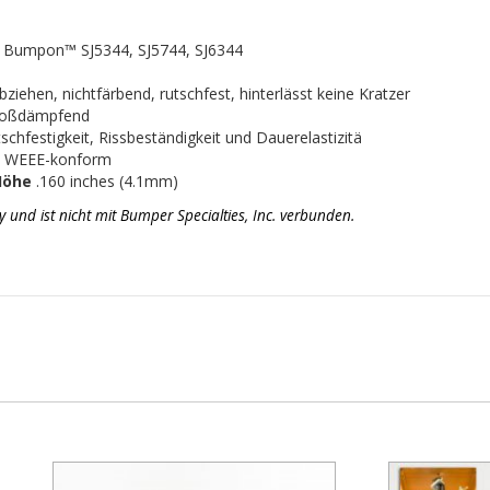
M Bumpon™ SJ5344, SJ5744, SJ6344
iehen, nichtfärbend, rutschfest, hinterlässt keine Kratzer
 stoßdämpfend
chfestigkeit, Rissbeständigkeit und Dauerelastizitä
d WEEE-konform
Höhe
.160 inches (4.1mm)
d ist nicht mit Bumper Specialties, Inc. verbunden.