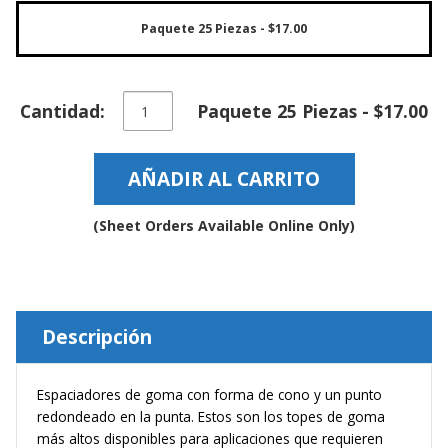
e
n
Paquete 25 Piezas
- $17.00
t
e
s
Espaciadores
Cantidad:
Paquete 25 Piezas - $17.00
B
auto-
l
adhesivos
o
Cónicos
g
AÑADIR AL CARRITO
–
BS57
C
cantidad
o
(Sheet Orders Available Online Only)
n
t
á
c
t
Descripción
e
n
o
s
Espaciadores de goma con forma de cono y un punto
redondeado en la punta. Estos son los topes de goma
más altos disponibles para aplicaciones que requieren