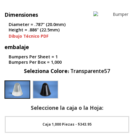
S
e
Dimensiones
r
v
Diameter = .787" (20.0mm)
i
Height = .886" (22.5mm)
c
Dibujo Técnico PDF
i
o
embalaje
s
Bumpers Per Sheet = 1
P
Bumpers Per Box = 1,000
r
Seleziona Colore
Transparente57
e
g
u
n
t
a
s
Seleccione la caja o la Hoja:
F
r
e
c
Caja 1,000 Piezas
- $343.95
u