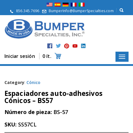
Q
u
856.345.7696
BumperInfo@BumperSpecialties.com
i
é
n
e
s
S
o
m
Iniciar sesión
0 ít.
o
s
P
r
Category
:
Cónico
o
Espaciadores auto-adhesivos
d
u
Cónicos – BS57
c
t
Número de pieza:
BS-57
o
s
SKU:
SS57CL
A