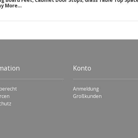
ng Board Feet, Cabinet Door Stops, Glass Table Top Space
ny More…
mation
Konto
berecht
Anmeldung
rcen
Großkunden
chutz