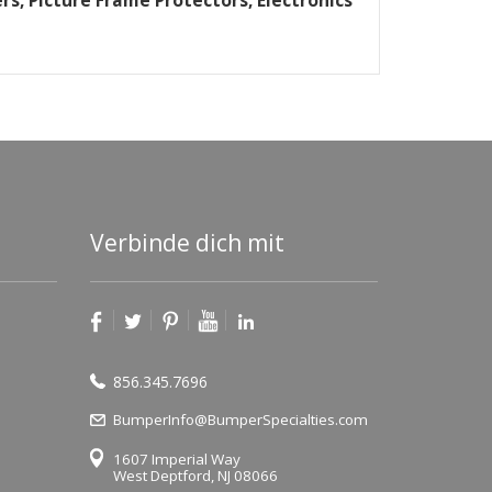
rs, Picture Frame Protectors, Electronics
Verbinde dich mit
856.345.7696
BumperInfo@BumperSpecialties.com
1607 Imperial Way
West Deptford, NJ 08066