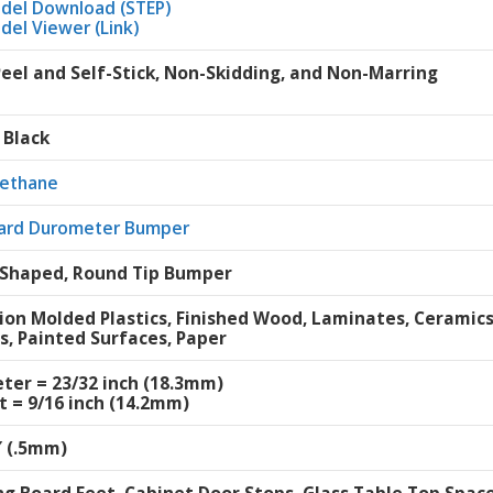
del Download (STEP)
del Viewer (Link)
Peel and Self-Stick, Non-Skidding, and Non-Marring
 Black
rethane
ard Durometer Bumper
Shaped, Round Tip Bumper
tion Molded Plastics, Finished Wood, Laminates, Ceramic
s, Painted Surfaces, Paper
ter = 23/32 inch (18.3mm)
t = 9/16 inch (14.2mm)
″ (.5mm)