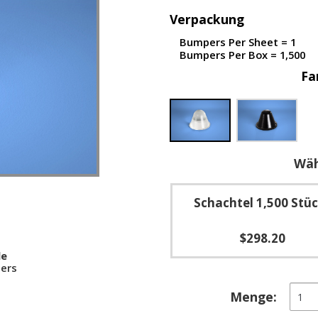
Verpackung
Bumpers Per Sheet = 1
Bumpers Per Box = 1,500
Fa
Wäh
Schachtel 1,500 Stü
$298.20
le
ers
Konis
Menge:
selbs
elast