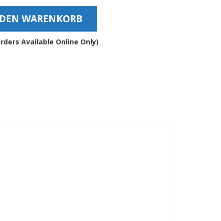
ndshalter
 DEN WARENKORB
e
rders Available Online Only)