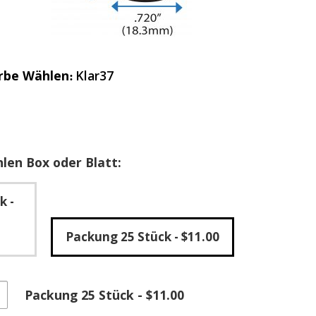
rbe Wählen
Klar37
len Box oder Blatt:
ck
-
Packung 25 Stück
- $11.00
che
Packung 25 Stück - $11.00
tklebende
ische