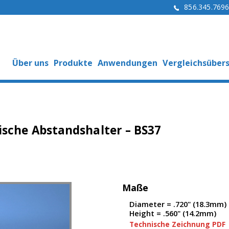
856.345.769
Über uns
Produkte
Anwendungen
Vergleichsübers
ische Abstandshalter – BS37
Maße
Diameter = .720" (18.3mm)
Height = .560" (14.2mm)
Technische Zeichnung PDF