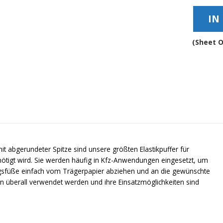
Absta
IN
-
BS37
Meng
(Sheet O
t abgerundeter Spitze sind unsere größten Elastikpuffer für
ötigt wird. Sie werden häufig in Kfz-Anwendungen eingesetzt, um
gsfüße einfach vom Trägerpapier abziehen und an die gewünschte
en überall verwendet werden und ihre Einsatzmöglichkeiten sind