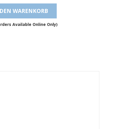
Anschlagpuffer
 DEN WARENKORB
–
BS10
Menge
rders Available Online Only)