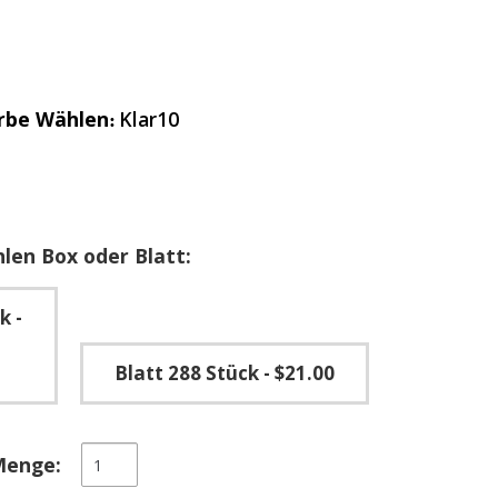
rbe Wählen
Klar10
len Box oder Blatt:
ck
-
Blatt 288 Stück
- $21.00
Runde
Menge:
selbstklebende
elastische