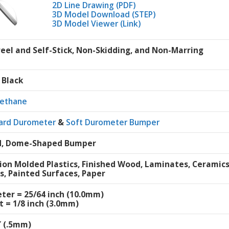
2D Line Drawing (PDF)
3D Model Download (STEP)
3D Model Viewer (Link)
Peel and Self-Stick, Non-Skidding, and Non-Marring
 Black
rethane
ard Durometer
&
Soft Durometer Bumper
, Dome-Shaped Bumper
tion Molded Plastics, Finished Wood, Laminates, Ceramic
s, Painted Surfaces, Paper
ter = 25/64 inch (10.0mm)
t = 1/8 inch (3.0mm)
″ (.5mm)