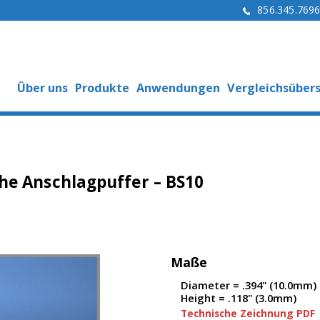
856.345.769
Über uns
Produkte
Anwendungen
Vergleichsübers
he Anschlagpuffer – BS10
Maße
Diameter = .394" (10.0mm)
Height = .118" (3.0mm)
Technische Zeichnung PDF