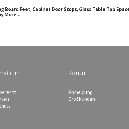
ng Board Feet, Cabinet Door Stops, Glass Table Top Space
ny More…
mation
Konto
berecht
Anmeldung
rcen
Großkunden
chutz