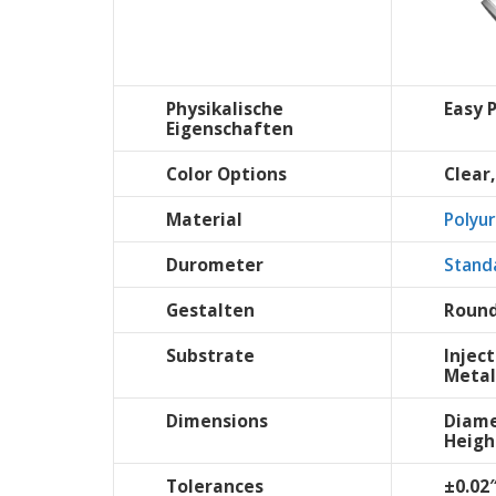
Physikalische
Easy 
Eigenschaften
Color Options
Clear,
Material
Polyu
Durometer
Stand
Gestalten
Round
Substrate
Injec
Metal
Dimensions
Diame
Heigh
Tolerances
±0.02