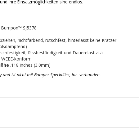
und ihre Einsatzmöglichkeiten sind endlos.
3M Bumpon™ SJ5378
iehen, nichtfärbend, rutschfest, hinterlässt keine Kratzer
stoßdämpfend)
chfestigkeit, Rissbeständigkeit und Dauerelastizitä
d WEEE-konform
Höhe
.118 inches (3.0mm)
d ist nicht mit Bumper Specialties, Inc. verbunden.