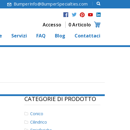
6
BumperInfo@BumperSpecialties.com
Accesso
0 Articolo
e
Servizi
FAQ
Blog
Contattaci
CATEGORIE DI PRODOTTO
Conico
Cilindrico