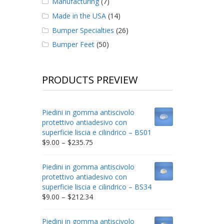
Manufacturing
(7)
Made in the USA
(14)
Bumper Specialties
(26)
Bumper Feet
(50)
PRODUCTS PREVIEW
Piedini in gomma antiscivolo
protettivo antiadesivo con
superficie liscia e cilindrico – BS01
Price
$
9.00
–
$
235.75
range:
$9.00
Piedini in gomma antiscivolo
through
protettivo antiadesivo con
$235.75
superficie liscia e cilindrico – BS34
Price
$
9.00
–
$
212.34
range:
$9.00
Piedini in gomma antiscivolo