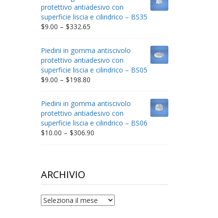
through
protettivo antiadesivo con
$212.34
superficie liscia e cilindrico – BS35
Price
$
9.00
–
$
332.65
range:
$9.00
Piedini in gomma antiscivolo
through
protettivo antiadesivo con
$332.65
superficie liscia e cilindrico – BS05
Price
$
9.00
–
$
198.80
range:
$9.00
Piedini in gomma antiscivolo
through
protettivo antiadesivo con
$198.80
superficie liscia e cilindrico – BS06
Price
$
10.00
–
$
306.90
range:
$10.00
through
$306.90
ARCHIVIO
archivio