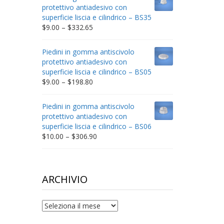
through
protettivo antiadesivo con
$212.34
superficie liscia e cilindrico – BS35
Price
$
9.00
–
$
332.65
range:
$9.00
Piedini in gomma antiscivolo
through
protettivo antiadesivo con
$332.65
superficie liscia e cilindrico – BS05
Price
$
9.00
–
$
198.80
range:
$9.00
Piedini in gomma antiscivolo
through
protettivo antiadesivo con
$198.80
superficie liscia e cilindrico – BS06
Price
$
10.00
–
$
306.90
range:
$10.00
through
$306.90
ARCHIVIO
archivio