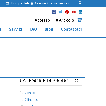
6
BumperInfo@BumperSpecialties.com
Accesso
0 Articolo
e
Servizi
FAQ
Blog
Contattaci
CATEGORIE DI PRODOTTO
Conico
Cilindrico