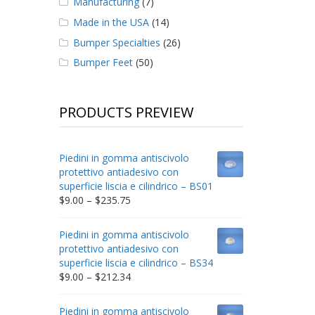
Manufacturing
(7)
Made in the USA
(14)
Bumper Specialties
(26)
Bumper Feet
(50)
PRODUCTS PREVIEW
Piedini in gomma antiscivolo
protettivo antiadesivo con
superficie liscia e cilindrico – BS01
Price
$
9.00
–
$
235.75
range:
$9.00
Piedini in gomma antiscivolo
through
protettivo antiadesivo con
$235.75
superficie liscia e cilindrico – BS34
Price
$
9.00
–
$
212.34
range:
$9.00
Piedini in gomma antiscivolo