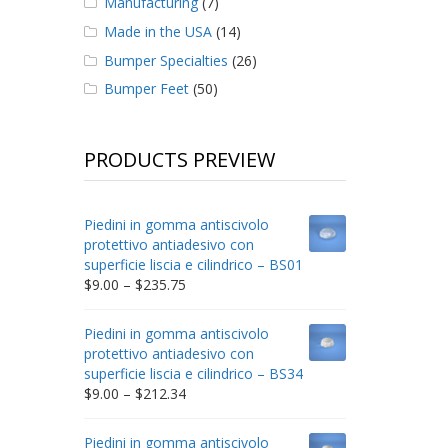
Manufacturing
(7)
Made in the USA
(14)
Bumper Specialties
(26)
Bumper Feet
(50)
PRODUCTS PREVIEW
Piedini in gomma antiscivolo
protettivo antiadesivo con
superficie liscia e cilindrico – BS01
Price
$
9.00
–
$
235.75
range:
$9.00
Piedini in gomma antiscivolo
through
protettivo antiadesivo con
$235.75
superficie liscia e cilindrico – BS34
Price
$
9.00
–
$
212.34
range:
$9.00
Piedini in gomma antiscivolo