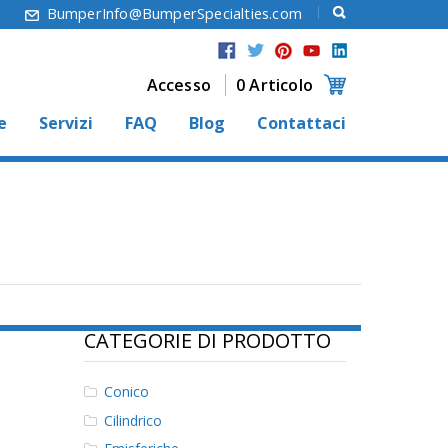
6
BumperInfo@BumperSpecialties.com
Accesso
0 Articolo
e
Servizi
FAQ
Blog
Contattaci
CATEGORIE DI PRODOTTO
Conico
Cilindrico