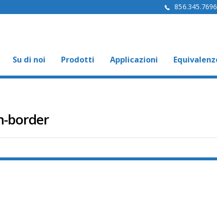
856.345.769
Su di noi
Prodotti
Applicazioni
Equivalenz
h-border