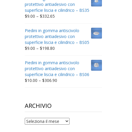
through
protettivo antiadesivo con
$212.34
superficie liscia e cilindrico – BS35
Price
$
9.00
–
$
332.65
range:
$9.00
Piedini in gomma antiscivolo
through
protettivo antiadesivo con
$332.65
superficie liscia e cilindrico – BS05
Price
$
9.00
–
$
198.80
range:
$9.00
Piedini in gomma antiscivolo
through
protettivo antiadesivo con
$198.80
superficie liscia e cilindrico – BS06
Price
$
10.00
–
$
306.90
range:
$10.00
through
$306.90
ARCHIVIO
archivio