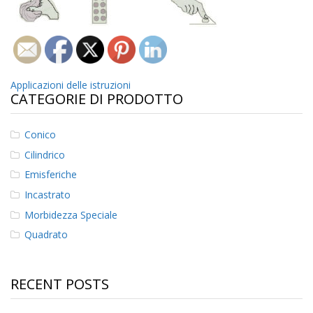
z
i
o
n
i
Navigazione
E
Applicazioni delle istruzioni
q
CATEGORIE DI PRODOTTO
articoli
u
i
v
Conico
a
Cilindrico
l
e
Emisferiche
n
Incastrato
z
e
Morbidezza Speciale
Quadrato
S
e
r
v
RECENT POSTS
i
z
i