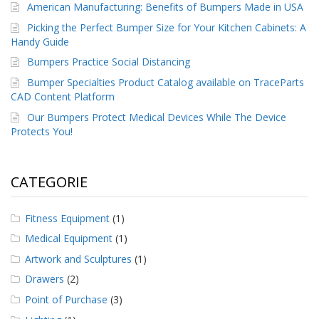
American Manufacturing: Benefits of Bumpers Made in USA
F
Picking the Perfect Bumper Size for Your Kitchen Cabinets: A
A
Handy Guide
Q
Bumpers Practice Social Distancing
B
Bumper Specialties Product Catalog available on TraceParts
l
CAD Content Platform
o
Our Bumpers Protect Medical Devices While The Device
g
Protects You!
C
o
n
CATEGORIE
t
a
t
Fitness Equipment
(1)
t
a
Medical Equipment
(1)
c
Artwork and Sculptures
(1)
i
Drawers
(2)
Point of Purchase
(3)