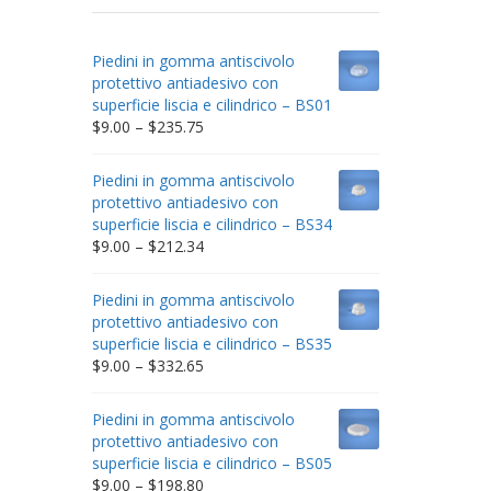
Piedini in gomma antiscivolo
protettivo antiadesivo con
superficie liscia e cilindrico – BS01
Price
$
9.00
–
$
235.75
range:
$9.00
Piedini in gomma antiscivolo
through
protettivo antiadesivo con
$235.75
superficie liscia e cilindrico – BS34
Price
$
9.00
–
$
212.34
range:
$9.00
Piedini in gomma antiscivolo
through
protettivo antiadesivo con
$212.34
superficie liscia e cilindrico – BS35
Price
$
9.00
–
$
332.65
range:
$9.00
Piedini in gomma antiscivolo
through
protettivo antiadesivo con
$332.65
superficie liscia e cilindrico – BS05
Price
$
9.00
–
$
198.80