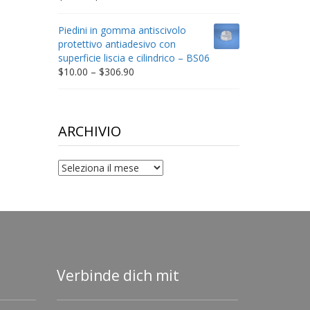
range:
$9.00
Piedini in gomma antiscivolo
through
protettivo antiadesivo con
$198.80
superficie liscia e cilindrico – BS06
Price
$
10.00
–
$
306.90
range:
$10.00
through
$306.90
ARCHIVIO
archivio
Verbinde dich mit