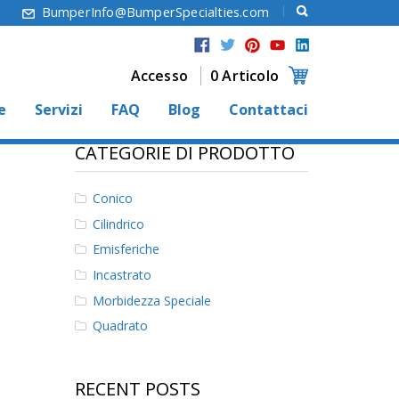
6
BumperInfo@BumperSpecialties.com
Accesso
0 Articolo
e
Servizi
FAQ
Blog
Contattaci
CATEGORIE DI PRODOTTO
Conico
Cilindrico
Emisferiche
Incastrato
Morbidezza Speciale
Quadrato
RECENT POSTS