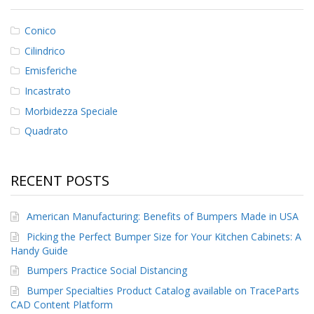
articoli
F
Conico
A
Cilindrico
Q
Emisferiche
B
l
Incastrato
o
Morbidezza Speciale
g
Quadrato
C
o
n
RECENT POSTS
t
a
t
American Manufacturing: Benefits of Bumpers Made in USA
t
a
Picking the Perfect Bumper Size for Your Kitchen Cabinets: A
c
Handy Guide
i
Bumpers Practice Social Distancing
Bumper Specialties Product Catalog available on TraceParts
CAD Content Platform