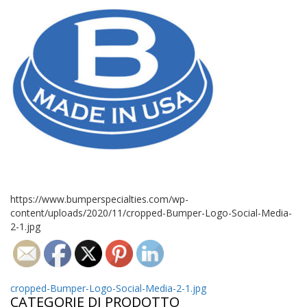
z
i
o
n
i
E
q
u
i
v
a
l
e
n
z
https://www.bumperspecialties.com/wp-
e
content/uploads/2020/11/cropped-Bumper-Logo-Social-Media-
2-1.jpg
S
e
r
v
i
Navigazione
cropped-Bumper-Logo-Social-Media-2-1.jpg
z
CATEGORIE DI PRODOTTO
i