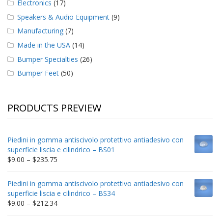
Electronics
(17)
Speakers & Audio Equipment
(9)
Manufacturing
(7)
Made in the USA
(14)
Bumper Specialties
(26)
Bumper Feet
(50)
PRODUCTS PREVIEW
Piedini in gomma antiscivolo protettivo antiadesivo con
superficie liscia e cilindrico – BS01
Price
$
9.00
–
$
235.75
range:
$9.00
Piedini in gomma antiscivolo protettivo antiadesivo con
through
superficie liscia e cilindrico – BS34
$235.75
Price
$
9.00
–
$
212.34
range: