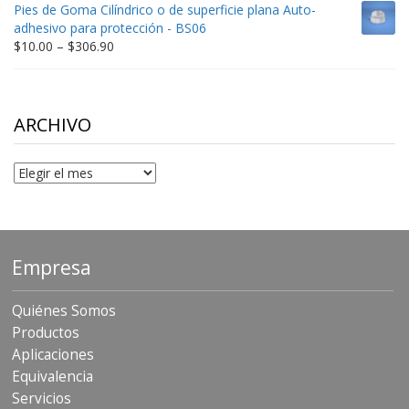
$9.00
Pies de Goma Cilíndrico o de superficie plana Auto-
through
adhesivo para protección - BS06
$198.80
Price
$
10.00
–
$
306.90
range:
$10.00
through
$306.90
ARCHIVO
Archivo
Empresa
Quiénes Somos
Productos
Aplicaciones
Equivalencia
Servicios