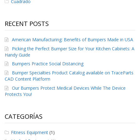
Cuadrado
S
e
r
v
RECENT POSTS
i
c
i
American Manufacturing: Benefits of Bumpers Made in USA
o
Picking the Perfect Bumper Size for Your Kitchen Cabinets: A
s
Handy Guide
P
Bumpers Practice Social Distancing
r
Bumper Specialties Product Catalog available on TraceParts
e
CAD Content Platform
g
u
Our Bumpers Protect Medical Devices While The Device
n
Protects You!
t
a
s
F
CATEGORÍAS
r
e
c
Fitness Equipment
(1)
u