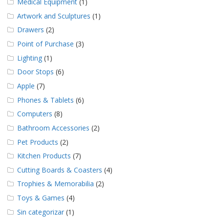
e
Medical Equipment
(1)
n
Artwork and Sculptures
(1)
t
e
Drawers
(2)
s
Point of Purchase
(3)
B
Lighting
(1)
l
Door Stops
(6)
o
g
Apple
(7)
Phones & Tablets
(6)
C
o
Computers
(8)
n
Bathroom Accessories
(2)
t
á
Pet Products
(2)
c
t
Kitchen Products
(7)
e
Cutting Boards & Coasters
(4)
n
o
Trophies & Memorabilia
(2)
s
Toys & Games
(4)
Sin categorizar
(1)