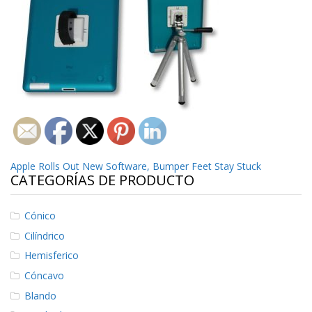
p
l
i
c
a
c
i
o
n
e
s
E
Navegación
Apple Rolls Out New Software, Bumper Feet Stay Stuck
q
CATEGORÍAS DE PRODUCTO
u
de
i
v
entradas
Cónico
a
l
Cilíndrico
e
Hemisferico
n
c
Cóncavo
i
Blando
a