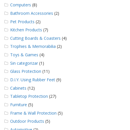
e
Computers
(8)
n
t
Bathroom Accessories
(2)
e
Pet Products
(2)
s
Kitchen Products
(7)
B
Cutting Boards & Coasters
(4)
l
o
Trophies & Memorabilia
(2)
g
Toys & Games
(4)
C
Sin categorizar
(1)
o
n
Glass Protection
(11)
t
D.I.Y. Using Rubber Feet
(9)
á
c
Cabinets
(12)
t
Tabletop Protection
(27)
e
n
Furniture
(5)
o
s
Frame & Wall Protection
(5)
Outdoor Products
(5)
Automotive
(2)