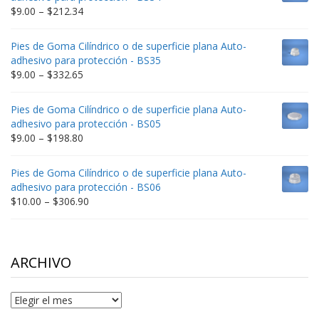
$235.75
Price
$
9.00
–
$
212.34
range:
$9.00
Pies de Goma Cilíndrico o de superficie plana Auto-
through
adhesivo para protección - BS35
$212.34
Price
$
9.00
–
$
332.65
range:
$9.00
Pies de Goma Cilíndrico o de superficie plana Auto-
through
adhesivo para protección - BS05
$332.65
Price
$
9.00
–
$
198.80
range:
$9.00
Pies de Goma Cilíndrico o de superficie plana Auto-
through
adhesivo para protección - BS06
$198.80
Price
$
10.00
–
$
306.90
range:
$10.00
through
$306.90
ARCHIVO
Archivo