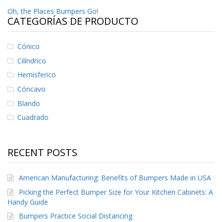
p
Navegación
Oh, the Places Bumpers Go!
l
CATEGORÍAS DE PRODUCTO
i
de
c
a
entradas
Cónico
c
i
Cilíndrico
o
Hemisferico
n
e
Cóncavo
s
Blando
E
Cuadrado
q
u
i
v
RECENT POSTS
a
l
e
American Manufacturing: Benefits of Bumpers Made in USA
n
Picking the Perfect Bumper Size for Your Kitchen Cabinets: A
c
Handy Guide
i
a
Bumpers Practice Social Distancing