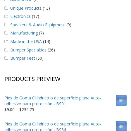
Unique Products
(13)
Electronics
(17)
Speakers & Audio Equipment
(9)
Manufacturing
(7)
Made in the USA
(14)
Bumper Specialties
(26)
Bumper Feet
(50)
PRODUCTS PREVIEW
Pies de Goma Cilíndrico o de superficie plana Auto-
adhesivo para protección - BS01
Price
$
9.00
–
$
235.75
range:
$9.00
Pies de Goma Cilíndrico o de superficie plana Auto-
through
adhesivo para protección - BS34