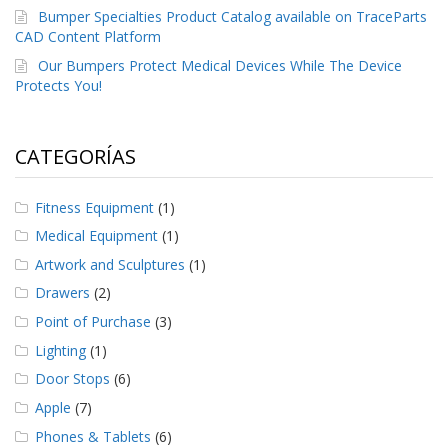
S
Bumper Specialties Product Catalog available on TraceParts
e
CAD Content Platform
r
Our Bumpers Protect Medical Devices While The Device
v
Protects You!
i
c
i
o
CATEGORÍAS
s
P
Fitness Equipment
(1)
r
e
Medical Equipment
(1)
g
Artwork and Sculptures
(1)
u
n
Drawers
(2)
t
Point of Purchase
(3)
a
s
Lighting
(1)
F
Door Stops
(6)
r
e
Apple
(7)
c
u
Phones & Tablets
(6)