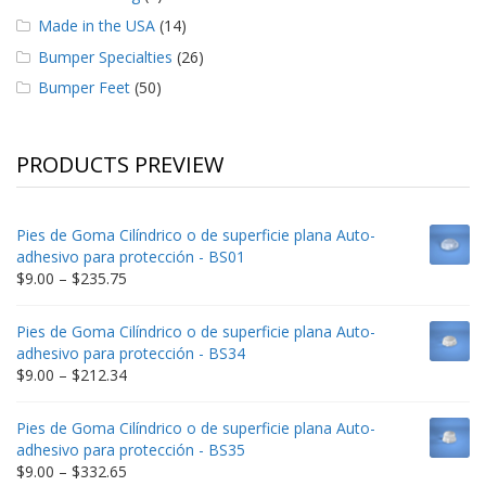
Made in the USA
(14)
Bumper Specialties
(26)
Bumper Feet
(50)
PRODUCTS PREVIEW
Pies de Goma Cilíndrico o de superficie plana Auto-
adhesivo para protección - BS01
Price
$
9.00
–
$
235.75
range:
$9.00
Pies de Goma Cilíndrico o de superficie plana Auto-
through
adhesivo para protección - BS34
$235.75
Price
$
9.00
–
$
212.34
range:
$9.00
Pies de Goma Cilíndrico o de superficie plana Auto-
through
adhesivo para protección - BS35
$212.34
Price
$
9.00
–
$
332.65