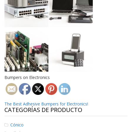
p
l
i
c
a
c
i
o
n
e
s
E
q
Bumpers on Electronics
u
i
v
a
l
Navegación
The Best Adhesive Bumpers for Electronics!
e
CATEGORÍAS DE PRODUCTO
n
de
c
i
entradas
Cónico
a