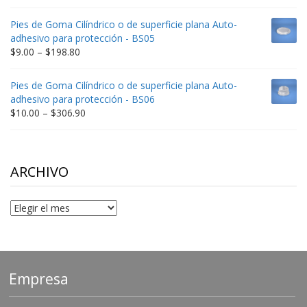
range:
$9.00
Pies de Goma Cilíndrico o de superficie plana Auto-
through
adhesivo para protección - BS05
$332.65
Price
$
9.00
–
$
198.80
range:
$9.00
Pies de Goma Cilíndrico o de superficie plana Auto-
through
adhesivo para protección - BS06
$198.80
Price
$
10.00
–
$
306.90
range:
$10.00
through
$306.90
ARCHIVO
Archivo
Empresa