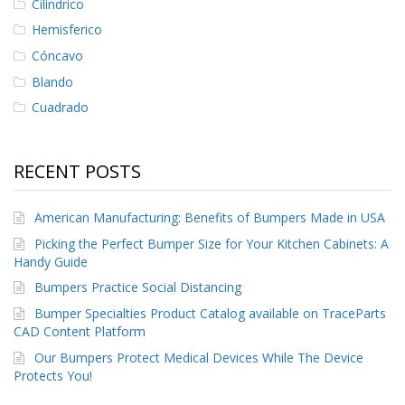
Cilíndrico
S
Hemisferico
e
r
Cóncavo
v
i
Blando
c
Cuadrado
i
o
s
RECENT POSTS
P
r
e
American Manufacturing: Benefits of Bumpers Made in USA
g
Picking the Perfect Bumper Size for Your Kitchen Cabinets: A
u
Handy Guide
n
t
Bumpers Practice Social Distancing
a
s
Bumper Specialties Product Catalog available on TraceParts
F
CAD Content Platform
r
Our Bumpers Protect Medical Devices While The Device
e
Protects You!
c
u