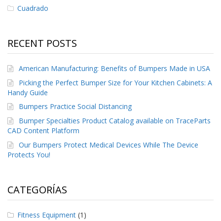
S
Cuadrado
e
r
v
RECENT POSTS
i
c
i
American Manufacturing: Benefits of Bumpers Made in USA
o
s
Picking the Perfect Bumper Size for Your Kitchen Cabinets: A
Handy Guide
P
Bumpers Practice Social Distancing
r
e
Bumper Specialties Product Catalog available on TraceParts
g
CAD Content Platform
u
n
Our Bumpers Protect Medical Devices While The Device
t
Protects You!
a
s
F
r
CATEGORÍAS
e
c
u
Fitness Equipment
(1)