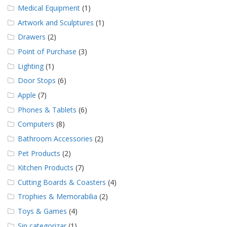
e
Medical Equipment
(1)
n
t
Artwork and Sculptures
(1)
e
Drawers
(2)
s
Point of Purchase
(3)
B
Lighting
(1)
l
o
Door Stops
(6)
g
Apple
(7)
C
Phones & Tablets
(6)
o
n
Computers
(8)
t
Bathroom Accessories
(2)
á
c
Pet Products
(2)
t
Kitchen Products
(7)
e
n
Cutting Boards & Coasters
(4)
o
s
Trophies & Memorabilia
(2)
Toys & Games
(4)
Sin categorizar
(1)