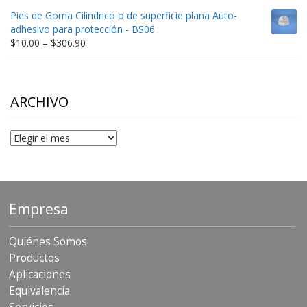
$9.00
Pies de Goma Cilíndrico o de superficie plana Auto-
through
adhesivo para protección - BS06
$198.80
Price
$
10.00
–
$
306.90
range:
$10.00
through
$306.90
ARCHIVO
Archivo
Empresa
Quiénes Somos
Productos
Aplicaciones
Equivalencia