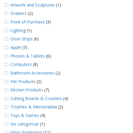
e
Artwork and Sculptures
(1)
n
t
Drawers
(2)
e
Point of Purchase
(3)
s
Lighting
(1)
B
Door Stops
(6)
l
o
Apple
(7)
g
Phones & Tablets
(6)
C
Computers
(8)
o
n
Bathroom Accessories
(2)
t
Pet Products
(2)
á
c
Kitchen Products
(7)
t
Cutting Boards & Coasters
(4)
e
n
Trophies & Memorabilia
(2)
o
s
Toys & Games
(4)
Sin categorizar
(1)
Glass Protection
(11)