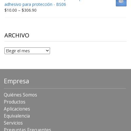
through
adhesivo para protección - BS06
$198.80
Price
$
10.00
–
$
306.90
range:
$10.00
through
$306.90
ARCHIVO
Archivo
Empresa
Quiénes Somos
Productos
Aplicaciones
Equivalencia
Servicios
Preguntas Frecuentes