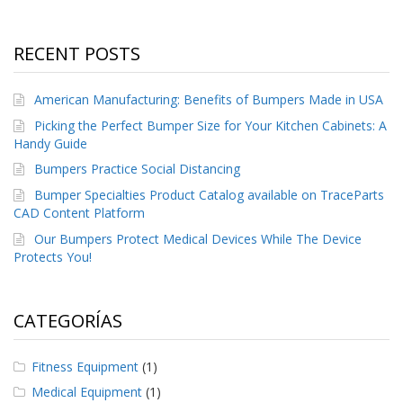
S
e
r
RECENT POSTS
v
i
c
American Manufacturing: Benefits of Bumpers Made in USA
i
Picking the Perfect Bumper Size for Your Kitchen Cabinets: A
o
Handy Guide
s
Bumpers Practice Social Distancing
P
Bumper Specialties Product Catalog available on TraceParts
r
e
CAD Content Platform
g
Our Bumpers Protect Medical Devices While The Device
u
Protects You!
n
t
a
s
CATEGORÍAS
F
r
e
Fitness Equipment
(1)
c
u
Medical Equipment
(1)