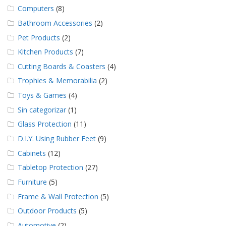
e
Computers
(8)
n
t
Bathroom Accessories
(2)
e
Pet Products
(2)
s
Kitchen Products
(7)
B
Cutting Boards & Coasters
(4)
l
o
Trophies & Memorabilia
(2)
g
Toys & Games
(4)
C
Sin categorizar
(1)
o
n
Glass Protection
(11)
t
D.I.Y. Using Rubber Feet
(9)
á
c
Cabinets
(12)
t
Tabletop Protection
(27)
e
n
Furniture
(5)
o
s
Frame & Wall Protection
(5)
Outdoor Products
(5)
Automotive
(2)