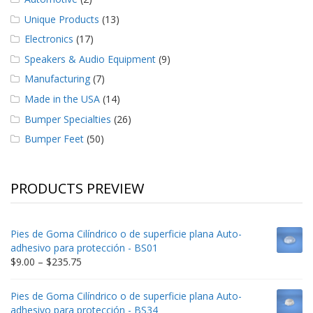
Unique Products
(13)
Electronics
(17)
Speakers & Audio Equipment
(9)
Manufacturing
(7)
Made in the USA
(14)
Bumper Specialties
(26)
Bumper Feet
(50)
PRODUCTS PREVIEW
Pies de Goma Cilíndrico o de superficie plana Auto-
adhesivo para protección - BS01
Price
$
9.00
–
$
235.75
range:
$9.00
Pies de Goma Cilíndrico o de superficie plana Auto-
through
adhesivo para protección - BS34