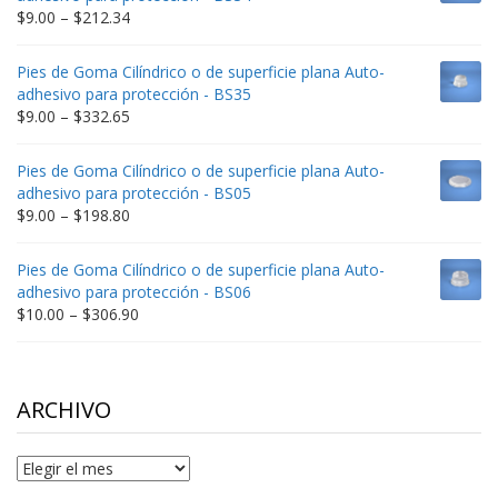
$235.75
Price
$
9.00
–
$
212.34
range:
$9.00
Pies de Goma Cilíndrico o de superficie plana Auto-
through
adhesivo para protección - BS35
$212.34
Price
$
9.00
–
$
332.65
range:
$9.00
Pies de Goma Cilíndrico o de superficie plana Auto-
through
adhesivo para protección - BS05
$332.65
Price
$
9.00
–
$
198.80
range:
$9.00
Pies de Goma Cilíndrico o de superficie plana Auto-
through
adhesivo para protección - BS06
$198.80
Price
$
10.00
–
$
306.90
range:
$10.00
through
$306.90
ARCHIVO
Archivo