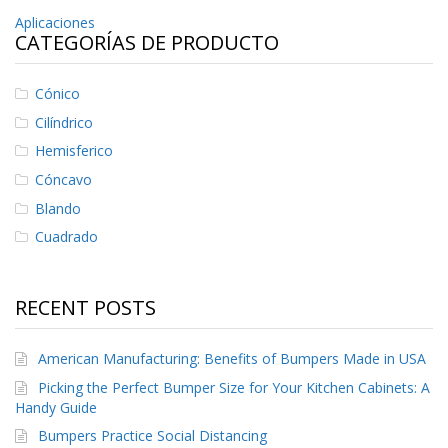
p
Navegación
Aplicaciones
l
CATEGORÍAS DE PRODUCTO
i
de
c
a
entradas
Cónico
c
i
Cilíndrico
o
Hemisferico
n
e
Cóncavo
s
Blando
E
Cuadrado
q
u
i
v
RECENT POSTS
a
l
e
American Manufacturing: Benefits of Bumpers Made in USA
n
Picking the Perfect Bumper Size for Your Kitchen Cabinets: A
c
Handy Guide
i
a
Bumpers Practice Social Distancing