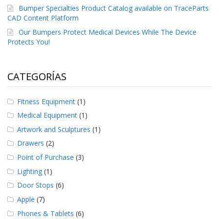
S
Bumper Specialties Product Catalog available on TraceParts
e
CAD Content Platform
r
Our Bumpers Protect Medical Devices While The Device
v
Protects You!
i
c
i
o
CATEGORÍAS
s
P
Fitness Equipment
(1)
r
e
Medical Equipment
(1)
g
Artwork and Sculptures
(1)
u
n
Drawers
(2)
t
Point of Purchase
(3)
a
s
Lighting
(1)
F
Door Stops
(6)
r
e
Apple
(7)
c
u
Phones & Tablets
(6)