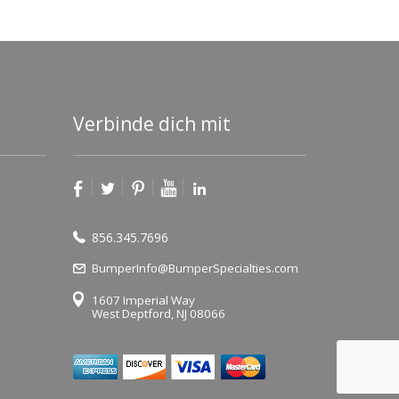
Verbinde dich mit
856.345.7696
BumperInfo@BumperSpecialties.com
1607 Imperial Way
West Deptford, NJ 08066