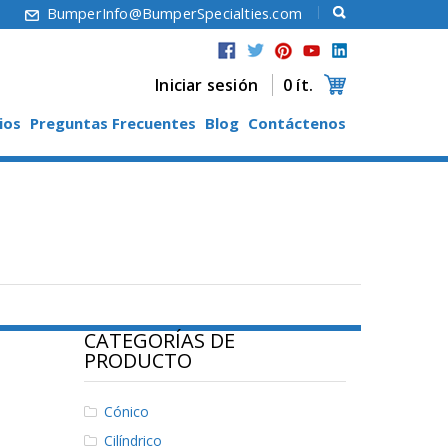
6
BumperInfo@BumperSpecialties.com
Iniciar sesión
0 ít.
ios
Preguntas Frecuentes
Blog
Contáctenos
CATEGORÍAS DE
PRODUCTO
Cónico
Cilíndrico