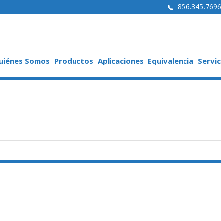
856.345.769
uiénes Somos
Productos
Aplicaciones
Equivalencia
Servic