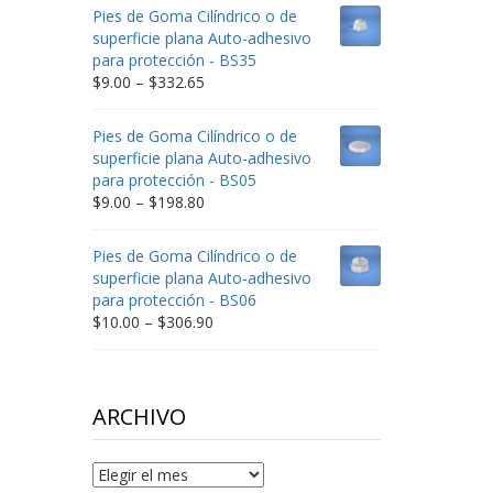
$9.00
Pies de Goma Cilíndrico o de
through
superficie plana Auto-adhesivo
$212.34
para protección - BS35
Price
$
9.00
–
$
332.65
range:
$9.00
Pies de Goma Cilíndrico o de
through
superficie plana Auto-adhesivo
$332.65
para protección - BS05
Price
$
9.00
–
$
198.80
range:
$9.00
Pies de Goma Cilíndrico o de
through
superficie plana Auto-adhesivo
$198.80
para protección - BS06
Price
$
10.00
–
$
306.90
range:
$10.00
through
$306.90
ARCHIVO
Archivo