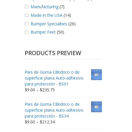
Manufacturing
(7)
Made in the USA
(14)
Bumper Specialties
(26)
Bumper Feet
(50)
PRODUCTS PREVIEW
Pies de Goma Cilíndrico o de
superficie plana Auto-adhesivo
para protección - BS01
Price
$
9.00
–
$
235.75
range:
$9.00
Pies de Goma Cilíndrico o de
through
superficie plana Auto-adhesivo
$235.75
para protección - BS34
Price
$
9.00
–
$
212.34
range: